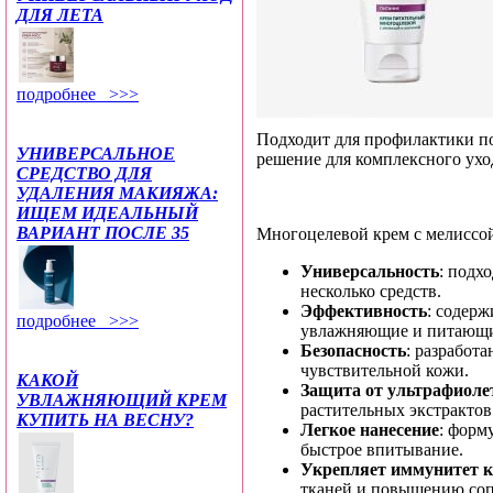
ДЛЯ ЛЕТА
подробнее >>>
Подходит для профилактики п
УНИВЕРСАЛЬНОЕ
решение для комплексного уход
СРЕДСТВО ДЛЯ
УДАЛЕНИЯ МАКИЯЖА:
ИЩЕМ ИДЕАЛЬНЫЙ
ВАРИАНТ ПОСЛЕ 35
Многоцелевой крем с мелиссо
Универсальность
: подх
несколько средств.
Эффективность
: содер
подробнее >>>
увлажняющие и питающи
Безопасность
: разработ
чувствительной кожи.
КАКОЙ
Защита от ультрафиоле
УВЛАЖНЯЮЩИЙ КРЕМ
растительных экстрактов
КУПИТЬ НА ВЕСНУ?
Легкое нанесение
: форм
быстрое впитывание.
Укрепляет иммунитет 
тканей и повышению соп